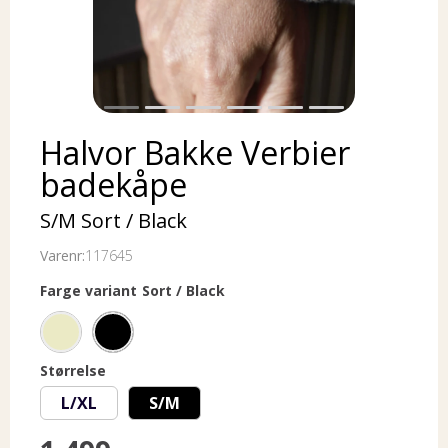
Halvor Bakke Verbier
badekåpe
S/M Sort / Black
Varenr:
117645
Farge variant
Sort / Black
Størrelse
L/XL
S/M