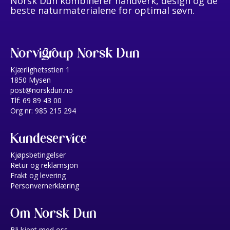
Norsk Dun kombinerer håndverk, design og de
beste naturmaterialene for optimal søvn.
Norvigroup Norsk Dun
Kjærlighetsstien 1
1850 Mysen
post@norskdun.no
Tlf: 69 89 43 00
Org nr: 985 215 294
Kundeservice
Kjøpsbetingelser
Retur og reklamsjon
Frakt og levering
Personvernerklæring
Om Norsk Dun
Bli kjent med oss