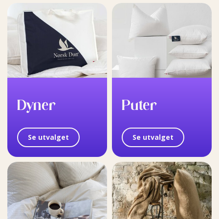
Dyner
Puter
Se utvalget
Se utvalget