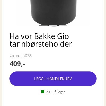
Halvor Bakke Gio
tannbørsteholder
Varenr:
116766
409,-
20+
På lager