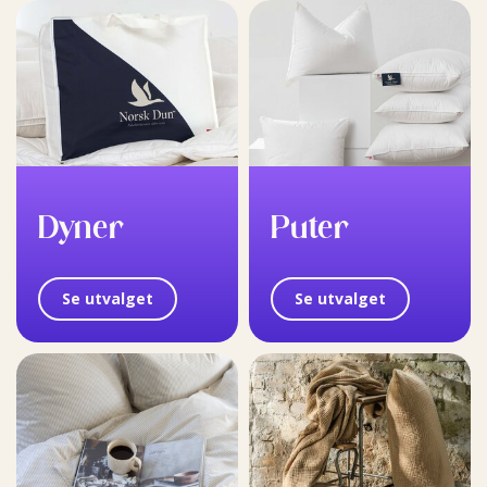
Dyner
Puter
Se utvalget
Se utvalget