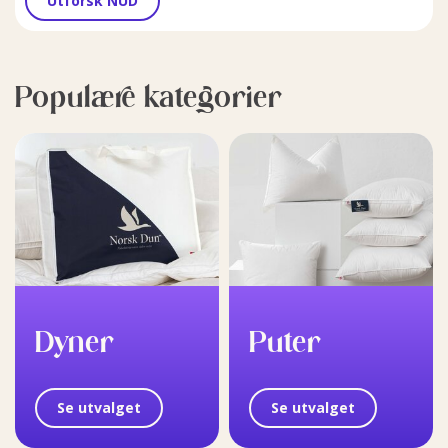
Utforsk NUD
Populære kategorier
Dyner
Puter
Se utvalget
Se utvalget