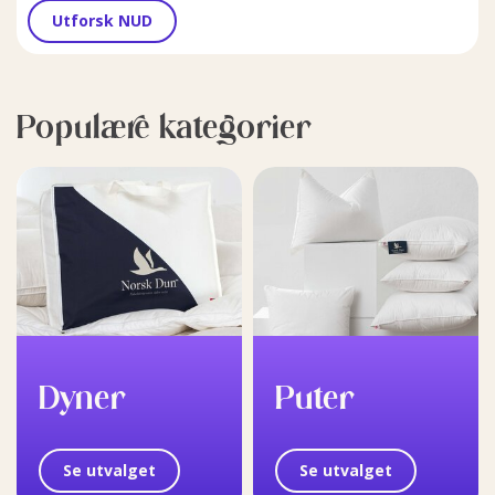
Utforsk NUD
Populære kategorier
Dyner
Puter
Se utvalget
Se utvalget