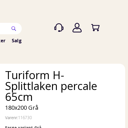
er
Salg
Turiform H-
Splittlaken percale
65cm
180x200 Grå
Varenr:
116730
Farge variant
Grå