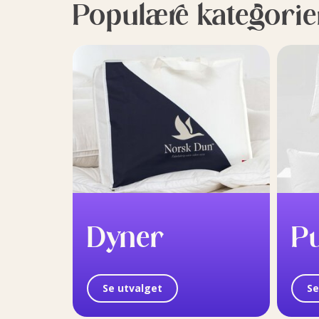
Populære kategorie
Dyner
P
Se utvalget
Se