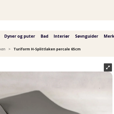
Dyner og puter
Bad
Interiør
Søvnguider
Merk
aken
>
Turiform H-Splittlaken percale 65cm