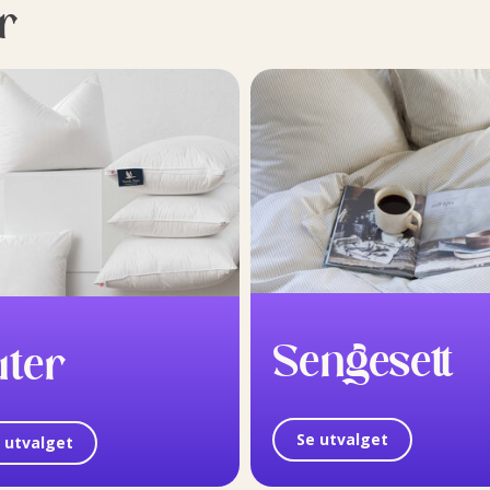
r
Sengesett
uter
Se utvalget
 utvalget