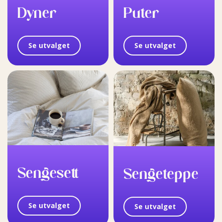
Dyner
Puter
Se utvalget
Se utvalget
Sengesett
Sengeteppe
Se utvalget
Se utvalget