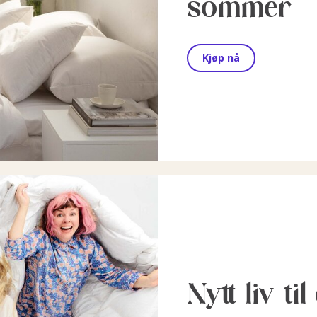
sommer
Kjøp nå
Nytt liv ti