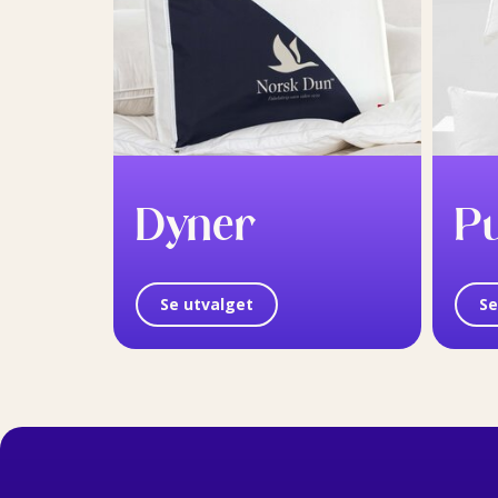
Dyner
P
Se utvalget
Se