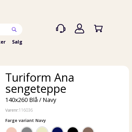
er
Salg
Turiform Ana
sengeteppe
140x260 Blå / Navy
Varenr:
116036
Farge variant
Navy