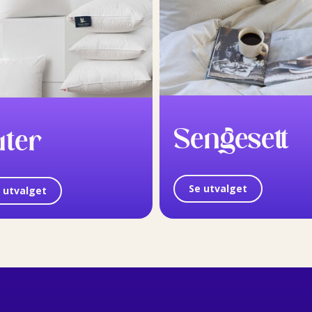
Sengesett
uter
Se utvalget
 utvalget