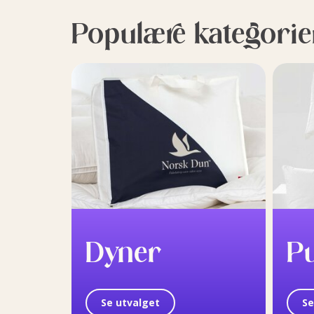
Populære kategorie
Dyner
P
Se utvalget
Se