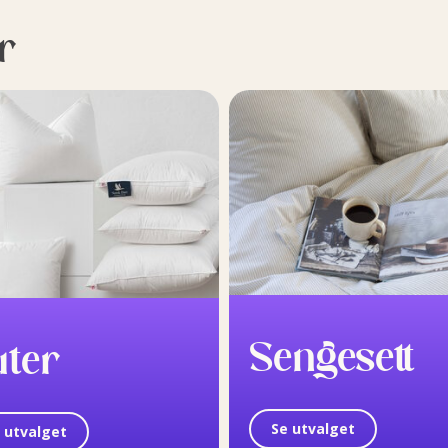
r
Sengesett
uter
Se utvalget
 utvalget