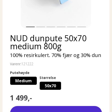
NUD dunpute 50x70
medium 800g
100% resirkulert. 70% fjær og 30% dun
Varenr:
121222
Putehøyde
Størrelse
Medium
50x70
1 499,-