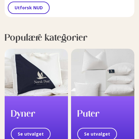
Utforsk NUD
Populære kategorier
Dyner
Puter
Se utvalget
Se utvalget