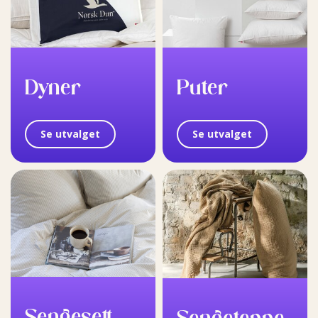
Dyner
Puter
Se utvalget
Se utvalget
Sengesett
Sengeteppe