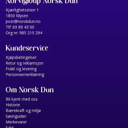
Norvigroup Norsk Dun
Kjærlighetsstien 1
1850 Mysen
post@norskdun.no
Tlf: 69 89 43 00
Org nr: 985 215 294
Kundeservice
Kjøpsbetingelser
Retur og reklamsjon
Frakt og levering
Personvernerklæring
Om Norsk Dun
Bli kjent med oss
Historie
Bærekraft og miljø
Søvnguider
Merkevarer
Salg