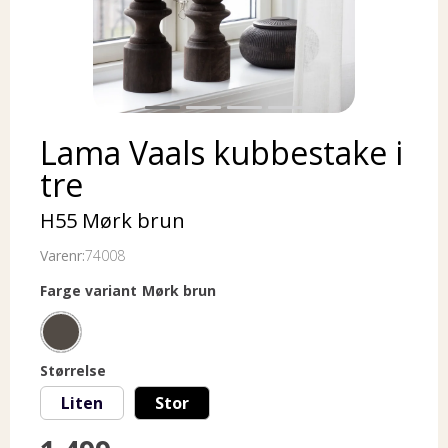
Lama Vaals kubbestake i
tre
H55 Mørk brun
Varenr:
74008
Farge variant
Mørk brun
Størrelse
Liten
Stor