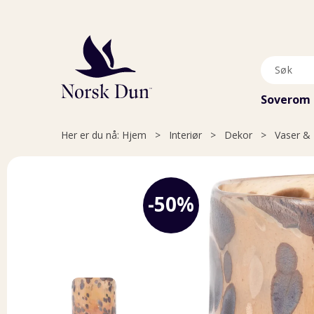
Soverom
Her er du nå:
Hjem
>
Interiør
>
Dekor
>
Vaser & 
50%