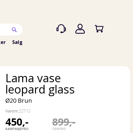
er
Salg
Lama vase
leopard glass
Ø20 Brun
Varenr:
22712
450,-
899,-
KAMPANJEPRIS
FØRPRIS