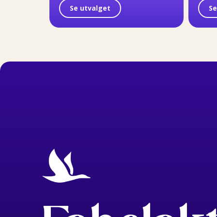
Se utvalget
Se