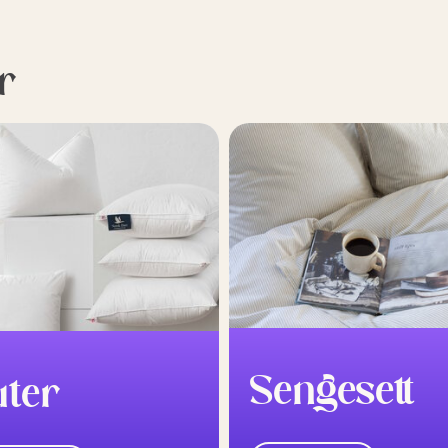
r
Sengesett
uter