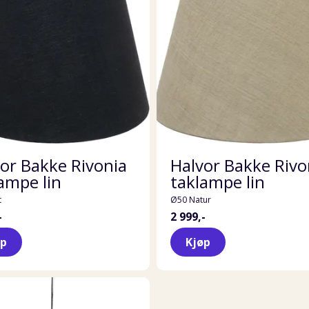
or Bakke Rivonia
Halvor Bakke Rivo
ampe lin
taklampe lin
t
Ø50 Natur
-
2 999,-
øp
Kjøp