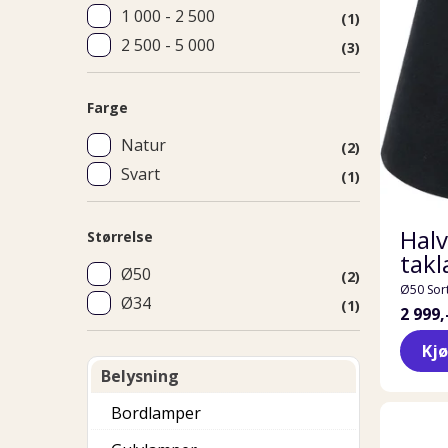
1 000 - 2 500
(1)
2 500 - 5 000
(3)
Farge
Natur
(2)
Svart
(1)
Halv
Størrelse
takl
Ø50
(2)
Ø50 Sor
Ø34
(1)
2 999,
Kj
Belysning
Bordlamper