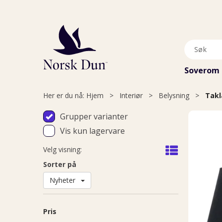
Soverom
Her er du nå:
Hjem
>
Interiør
>
Belysning
>
Tak
Grupper varianter
Vis kun lagervare
Velg visning:
Sorter på
Nyheter
Pris