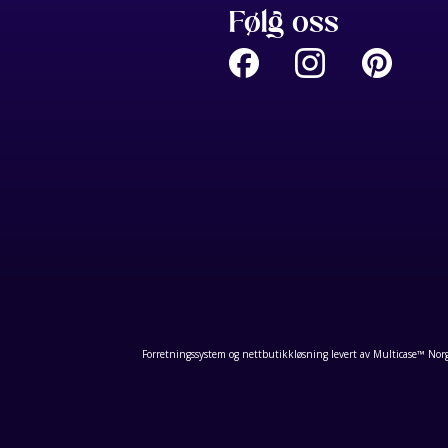
Følg oss
Forretningssystem
og
nettbutikkløsning
levert av
Multicase™ Nor