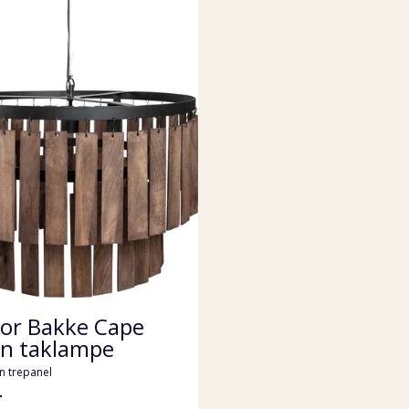
or Bakke Cape
n taklampe
n trepanel
-