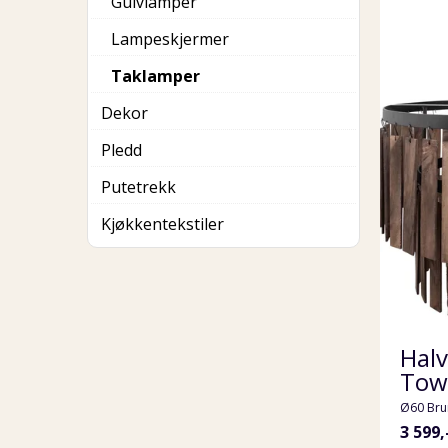
Gulvlamper
Lampeskjermer
Taklamper
Dekor
Pledd
Putetrekk
Kjøkkentekstiler
Halv
Tow
Ø60 Bru
3 599,