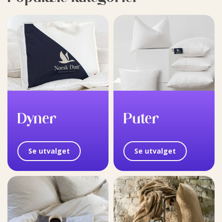
Dyner
Puter
Se utvalget
Se utvalget