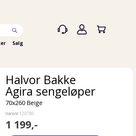
er
Salg
Halvor Bakke
Agira sengeløper
70x260 Beige
Varenr:
120786
1 199,-