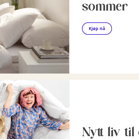
sommer
Kjøp nå
Nytt liv ti