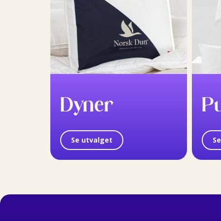
Dyner
P
Se utvalget
Se