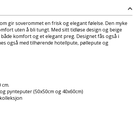
 som gir soverommet en frisk og elegant følelse. Den myke
mfort uten å bli tungt. Med sitt tidløse design og beige
er både komfort og et elegant preg. Designet fås også i
nes også med tilhørende hotellpute, pøllepute og
0 cm.
te og pynteputer (50x50cm og 40x60cm)
kolleksjon