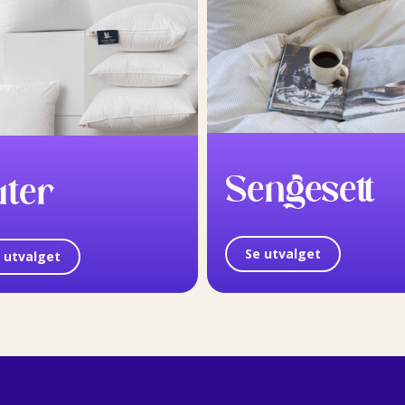
Sengesett
uter
Se utvalget
 utvalget