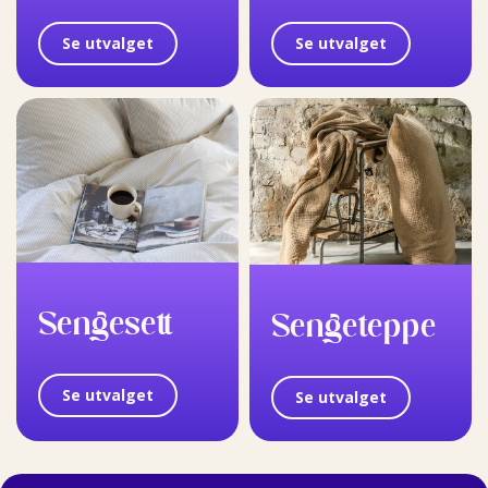
Se utvalget
Se utvalget
Sengesett
Sengeteppe
Se utvalget
Se utvalget