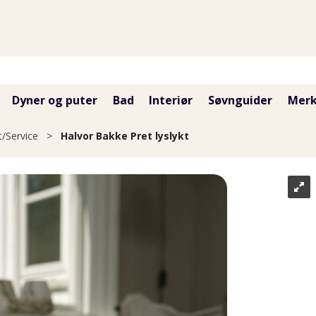
Dyner og puter
Bad
Interiør
Søvnguider
Merk
t/Service
>
Halvor Bakke Pret lyslykt