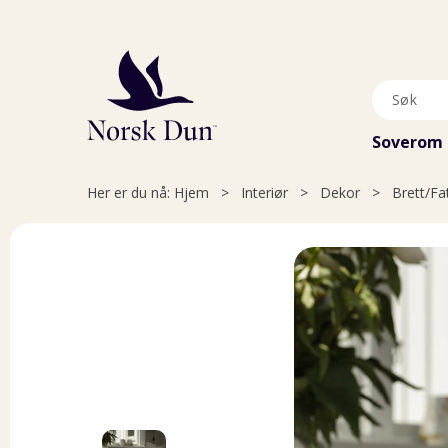
Soverom
Her er du nå:
Hjem
>
Interiør
>
Dekor
>
Brett/Fa