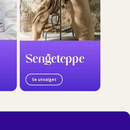
Sengeteppe
Se utvalget