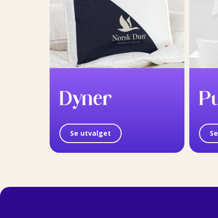
Dyner
P
Se utvalget
Se