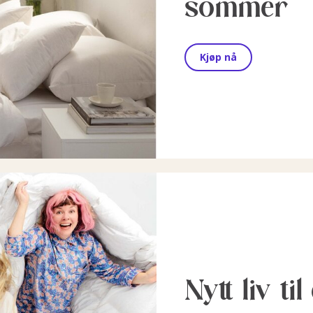
sommer
Kjøp nå
Nytt liv ti