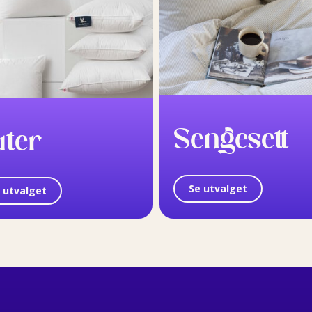
Sengesett
uter
Se utvalget
 utvalget