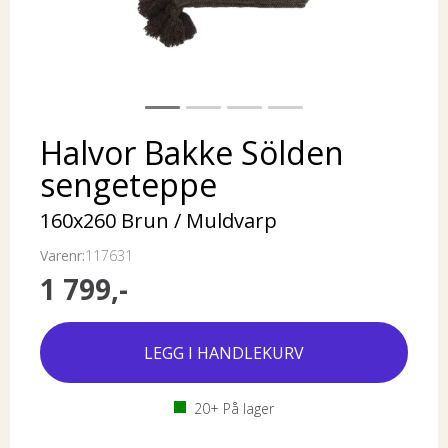
Halvor Bakke Sölden
sengeteppe
160x260 Brun / Muldvarp
Varenr:
117631
1 799,-
20+
På lager