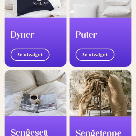
Dyner
Puter
Se utvalget
Se utvalget
Sengesett
Sengeteppe