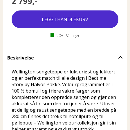
2 799,-
20+
På lager
Beskrivelse
Wellington sengeteppe er luksuriøst og lekkert
og er perfekt match til alle design i Bedtime
Story by Halvor Bakke. Velourprogrammet er i
100 % bomull og i flere vakre farger som
kompletterer den oppredde sengen og gjør den
akkurat så fin som den fortjener å være. Utover
et deilig og raust sengeteppe med en bredde på
280 cm finnes det trekk til hotellpute og til
pøllepute – Wellington velourkolleksjon gir i sin
helhet et stramt og eksklusivt uttrykk.