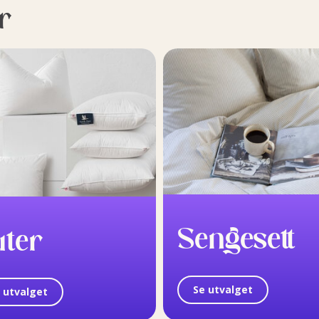
r
Sengesett
uter
Se utvalget
 utvalget