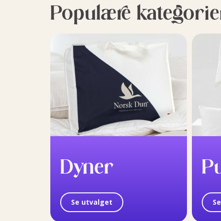
Populære kategorie
Dyner
P
Se utvalget
Se