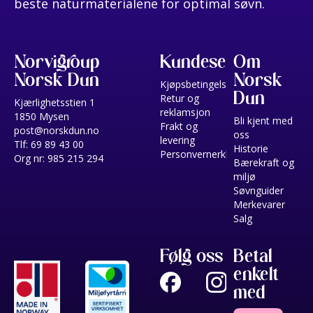
beste naturmaterialene for optimal søvn.
Norvigroup
Kundeservice
Om
Norsk Dun
Norsk
Kjøpsbetingelser
Dun
Retur og
Kjærlighetsstien 1
reklamsjon
1850 Mysen
Bli kjent med
Frakt og
post@norskdun.no
oss
levering
Tlf: 69 89 43 00
Historie
Personvernerklæring
Org nr: 985 215 294
Bærekraft og
miljø
Søvnguider
Merkevarer
Salg
Følg oss
Betal
enkelt
med