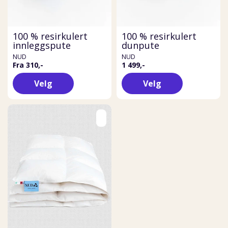
100 % resirkulert
100 % resirkulert
innleggspute
dunpute
NUD
NUD
Fra 310,-
1 499,-
Velg
Velg