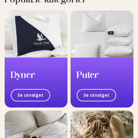
Dyner
Puter
Se utvalget
Se utvalget