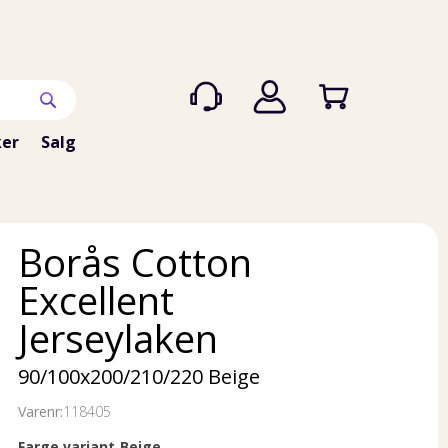
er
Salg
Borås Cotton
Excellent
Jerseylaken
90/100x200/210/220 Beige
Varenr:
118405
Farge variant
Beige