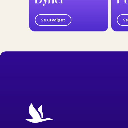
Se utvalget
Se