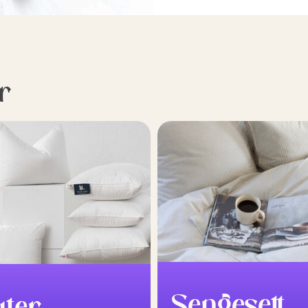
r
Sengesett
uter