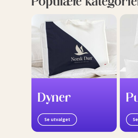
Populære kategorie
Dyner
P
Se utvalget
Se