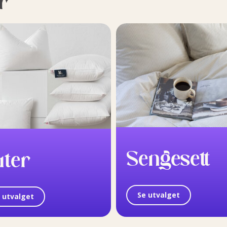
r
Sengesett
uter
Se utvalget
 utvalget