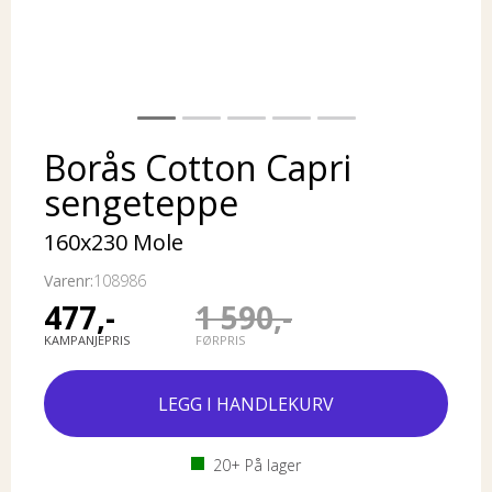
Borås Cotton Capri
sengeteppe
160x230 Mole
Varenr:
108986
477,-
1 590,-
KAMPANJEPRIS
FØRPRIS
20+
På lager