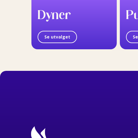
Dyner
P
Se utvalget
Se