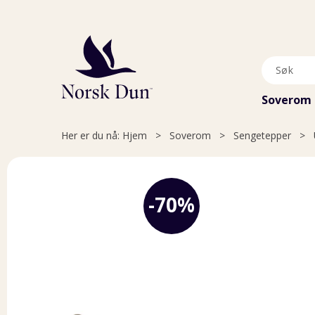
Soverom
Her er du nå:
Hjem
>
Soverom
>
Sengetepper
>
70%