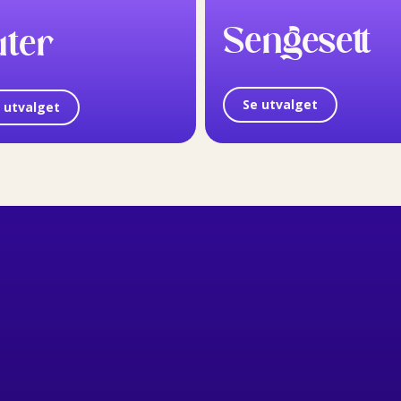
Sengesett
uter
Se utvalget
 utvalget