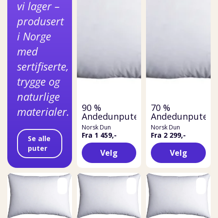
vi lager –
produsert
i Norge
med
sertifiserte,
trygge og
naturlige
90 %
70 %
materialer.
Andedunpute
Andedunpute
Norsk Dun
Norsk Dun
Fra 1 459,-
Fra 2 299,-
Se alle
puter
Velg
Velg