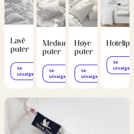
Lave
Medium
Høye
Hotellp
puter
puter
puter
Se
Se
utvalget
Se
Se
utvalget
utvalget
utvalget