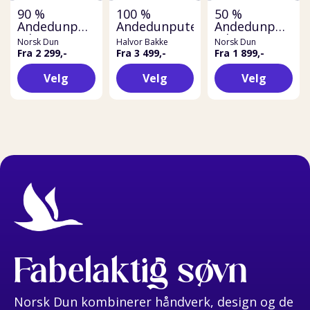
90 %
100 %
50 %
Andedunpute
Andedunpute
Andedunpute
3-kammer
3-kammer
Norsk Dun
Halvor Bakke
Norsk Dun
Fra 2 299,-
Fra 3 499,-
Fra 1 899,-
Velg
Velg
Velg
Fabelaktig søvn
Norsk Dun kombinerer håndverk, design og de