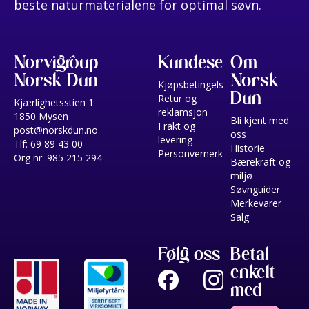
beste naturmaterialene for optimal søvn.
Norvigroup
Kundeservice
Om
Norsk Dun
Norsk
Kjøpsbetingelser
Dun
Retur og
Kjærlighetsstien 1
reklamsjon
1850 Mysen
Bli kjent med
Frakt og
post@norskdun.no
oss
levering
Tlf: 69 89 43 00
Historie
Personvernerklæring
Org nr: 985 215 294
Bærekraft og
miljø
Søvnguider
Merkevarer
Salg
Følg oss
Betal
enkelt
med