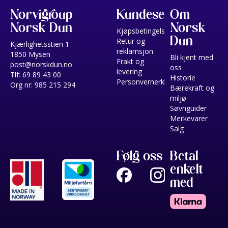
Norvigroup
Kundeservice
Om
Norsk Dun
Norsk
Kjøpsbetingelser
Dun
Retur og
Kjærlighetsstien 1
reklamsjon
1850 Mysen
Bli kjent med
Frakt og
post@norskdun.no
oss
levering
Tlf: 69 89 43 00
Historie
Personvernerklæring
Org nr: 985 215 294
Bærekraft og
miljø
Søvnguider
Merkevarer
Salg
Følg oss
Betal
enkelt
med