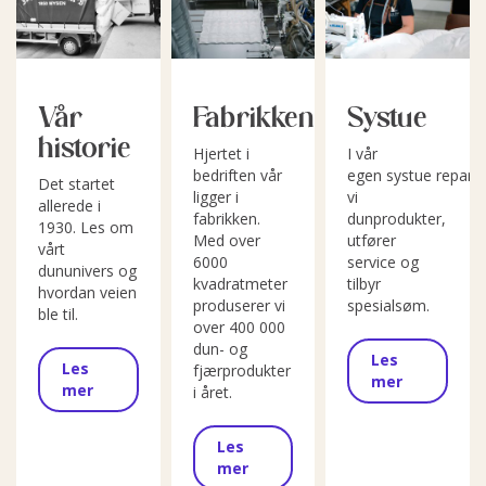
Vår
Fabrikken
Systue
historie
Hjertet i
I vår
bedriften vår
egen systue repare
Det startet
ligger i
vi
allerede i
fabrikken.
dunprodukter,
1930. Les om
Med over
utfører
vårt
6000
service og
dununivers og
kvadratmeter
tilbyr
hvordan veien
produserer vi
spesialsøm.
ble til.
over 400 000
dun- og
Les
Les
fjærprodukter
mer
mer
i året.
Les
mer