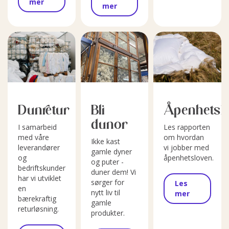
mer
mer
Dunretur
Bli
Åpenhetsl
dunor
I samarbeid
Les rapporten
med våre
om hvordan
Ikke kast
leverandører
vi jobber med
gamle dyner
og
åpenhetsloven.
og puter -
bedriftskunder
duner dem! Vi
har vi utviklet
sørger for
Les
en
nytt liv til
mer
bærekraftig
gamle
returløsning.
produkter.