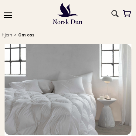
Hjem
>
Om oss