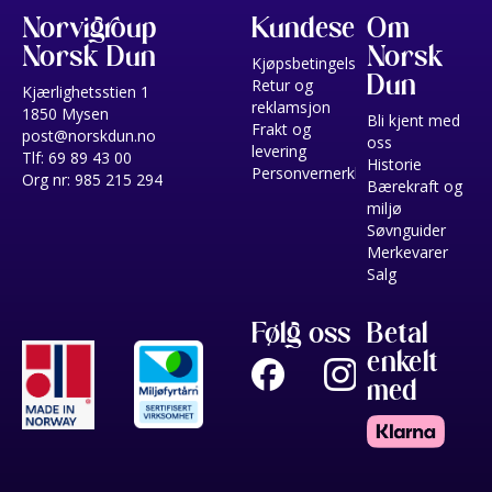
Norvigroup
Kundeservice
Om
Norsk Dun
Norsk
Kjøpsbetingelser
Dun
Retur og
Kjærlighetsstien 1
reklamsjon
1850 Mysen
Bli kjent med
Frakt og
post@norskdun.no
oss
levering
Tlf: 69 89 43 00
Historie
Personvernerklæring
Org nr: 985 215 294
Bærekraft og
miljø
Søvnguider
Merkevarer
Salg
Følg oss
Betal
enkelt
med