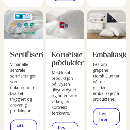
Sertifiseringer
Kortreiste
Emballasje
produkter
Vi har alle
Les om
sentrale
grepene
Med lokal
sertifiseringer
Norsk Dun tar
produksjon
som
når det
på Mysen
dokumenterer
gjelder
tilbyr vi dyner
kvalitet,
emballasje på
og puter som
trygghet og
produktene.
virkelig er
ansvarlig
kortreist
produksjon.
ferskvare.
Les
mer
Les
Les